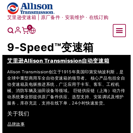
跳
至
艾里逊变速箱 | 原厂备件 · 安装维护 · 在线订购
内
容
我
0
购
切
的
账
物
换
9-Speed™变速箱
户
车
语
言
艾里逊Allison Transmission自动变速箱
Allison Transmission创立于1915年美国印第安纳波利斯，是
全球中重型商用车全自动变速箱的领导者。 核心产品包括全自
动变速箱及电驱推进系统，广泛应用于卡车、客车、工程机
械、消防车辆及油田设备等领域。 巨链供应链（上海）动力传
动系统事业部提供原厂备件供应、选型支持、安装调试及维护
服务，库存充足，支持在线下单，24小时快速发货。
关于我们
品牌故事