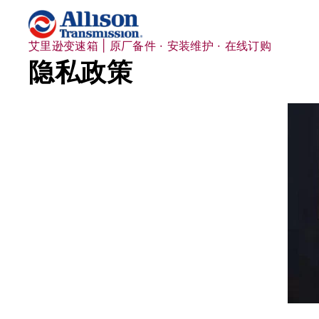
跳
至
内
艾里逊变速箱 | 原厂备件 · 安装维护 · 在线订购
容
隐私政策