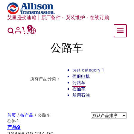
跳
至
艾里逊变速箱 | 原厂备件 · 安装维护 · 在线订购
内
容
我
0
购
切
的
账
物
换
公路车
户
车
语
言
test category 1
伺服电机
所有产品分类：
公路车
石油车
船用石油
首页
/
按产品
/ 公路车
公路车
促
销售
产品9
销
23456.00
原
234.00
当