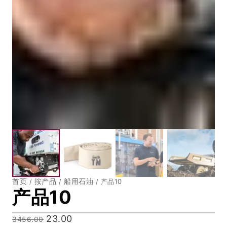
首页
按产品
船用石油
/
/
/ 产品10
产品10
原
23.00
当
3456.00