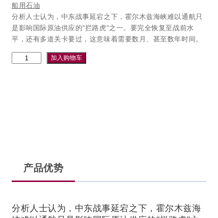
价
前
船用石油
为
价
分析人士认为，中东战事延宕之下，霍尔木兹海峡难以通航只
：
格
是影响国际原油供应的“拦路虎”之一。要完全恢复至战前水
3
为
平，还有多道关卡要过，这意味着需要数月、甚至数年时间。
4
：
产
5
加入购物车
2
6
品
3
.
1
.
0
0
0
0
数
0
。
量
。
产品优势
分析人士认为，中东战事延宕之下，霍尔木兹海