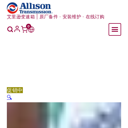
跳
至
艾里逊变速箱 | 原厂备件 · 安装维护 · 在线订购
内
容
我
0
购
切
的
账
物
换
户
车
语
言
促销中
🔍