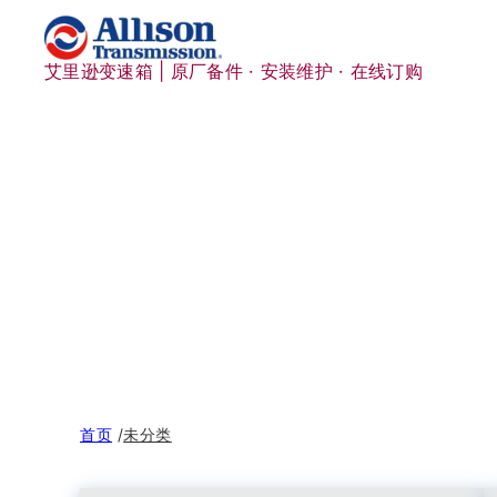
跳
至
内
艾里逊变速箱 | 原厂备件 · 安装维护 · 在线订购
容
首页
/
未分类