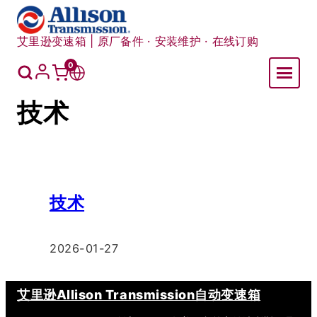
跳
至
艾里逊变速箱 | 原厂备件 · 安装维护 · 在线订购
内
容
我
0
购
切
的
账
物
换
技术
户
车
语
言
技术
2026-01-27
艾里逊Allison Transmission自动变速箱